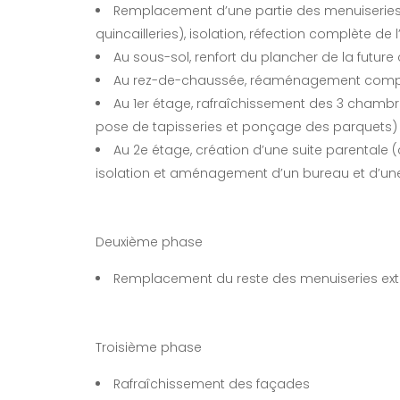
Remplacement d’une partie des menuiseries ex
quincailleries), isolation, réfection complète de l’
Au sous-sol, renfort du plancher de la future 
Au rez-de-chaussée, réaménagement complet d
Au 1er étage, rafraîchissement des 3 chambre
pose de tapisseries et ponçage des parquets) et
Au 2e étage, création d’une suite parentale 
isolation et aménagement d’un bureau et d’u
Deuxième phase
Remplacement du reste des menuiseries ext
Nos 
Troisième phase
Consei
des A
Rafraîchissement des façades