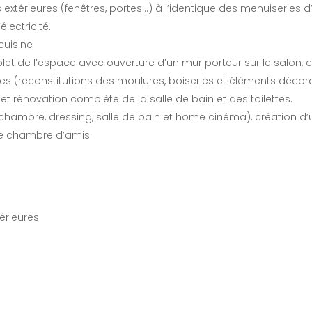
térieures (fenêtres, portes…) à l’identique des menuiseries d
électricité.
cuisine
e l’espace avec ouverture d’un mur porteur sur le salon, cré
s (reconstitutions des moulures, boiseries et éléments décorati
 rénovation complète de la salle de bain et des toilettes.
(chambre, dressing, salle de bain et home cinéma), création d’u
ne chambre d’amis.
érieures
Partenaires
Instagram
l national de l'Ordre
rchitectes