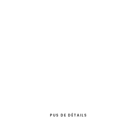
ARCHITEC
DE -
HMONP
PUS DE DÉTAILS